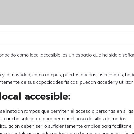
onocido como local accesible, es un espacio que ha sido diseña
eso y la movilidad, como rampas, puertas anchas, ascensores, ba
emente de sus capacidades físicas, puedan acceder y utilizar el 
local accesible:
, se instalan rampas que permiten el acceso a personas en silla
un ancho suficiente para permitir el paso de sillas de ruedas.
circulación deben ser lo suficientemente amplios para facilitar e
r con instalaciones adecuadas, como barras de apoyo y suficie