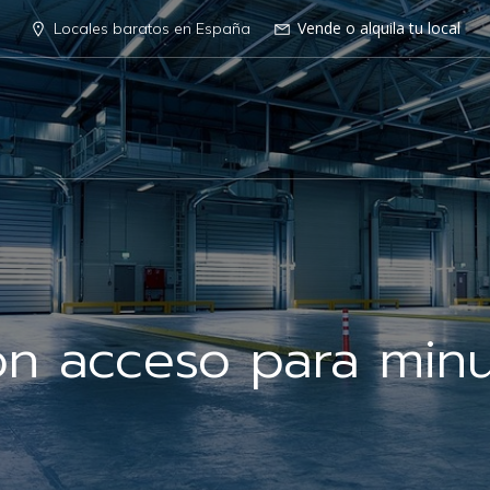
Vende o alquila tu local
Locales baratos en España
on acceso para minu