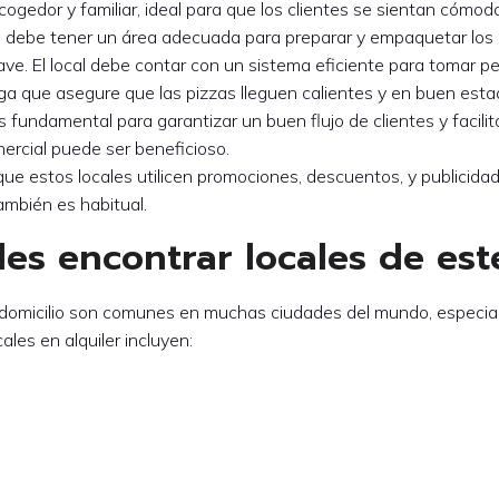
acogedor y familiar, ideal para que los clientes se sientan cómod
ién debe tener un área adecuada para preparar y empaquetar los
ave. El local debe contar con un sistema eficiente para tomar pe
ega que asegure que las pizzas lleguen calientes y en buen esta
es fundamental para garantizar un buen flujo de clientes y facilit
ercial puede ser beneficioso.
 que estos locales utilicen promociones, descuentos, y publicida
ambién es habitual.
 encontrar locales de este 
 a domicilio son comunes en muchas ciudades del mundo, especi
les en alquiler incluyen: