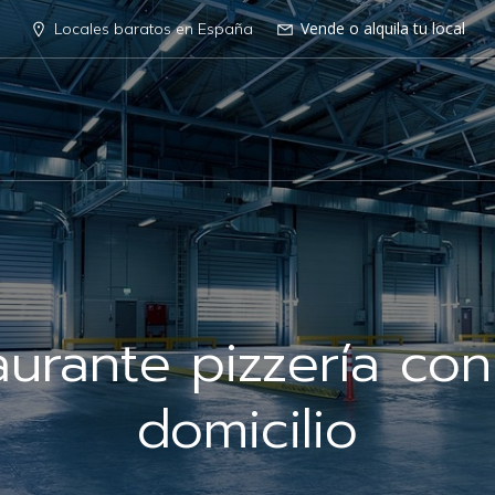
Vende o alquila tu local
Locales baratos en España
aurante pizzería con
domicilio