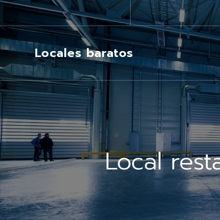
Locales baratos
Local rest