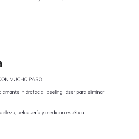
a
E CON MUCHO PASO.
mante, hidrofacial, peeling, láser para eliminar
elleza, peluquería y medicina estética.