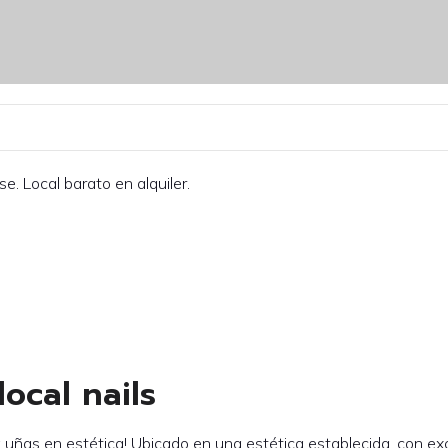
rse. Local barato en alquiler.
local nails
ra uñas en estética! Ubicado en una estética establecida, con exc