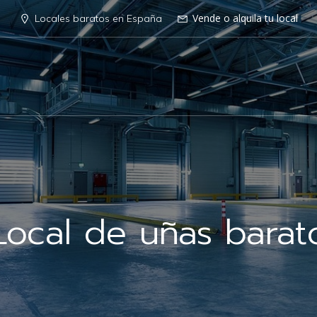
Vende o alquila tu local
Locales baratos en España
Local de uñas barat