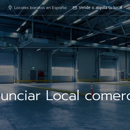
Vende o alquila tu local
Locales baratos en España
unciar Local comerc