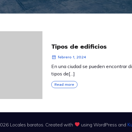
Tipos de edificios
febrero 1, 2024
En una ciudad se pueden encontrar d
tipos de[…]
Read more
K
026 Locales baratos. Created with
using WordPress and