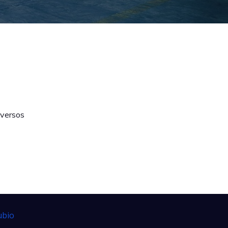
iversos
ubio