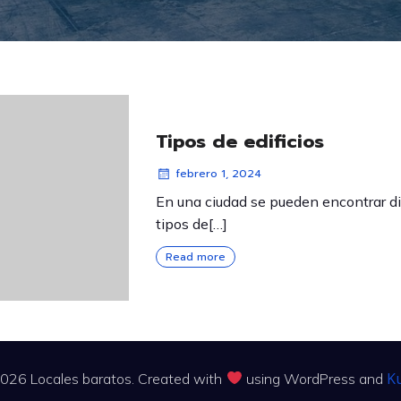
Tipos de edificios
febrero 1, 2024
En una ciudad se pueden encontrar d
tipos de[…]
Read more
K
026 Locales baratos. Created with
using WordPress and