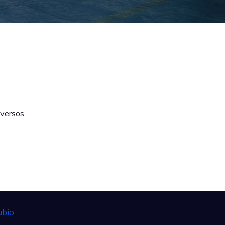
iversos
ubio